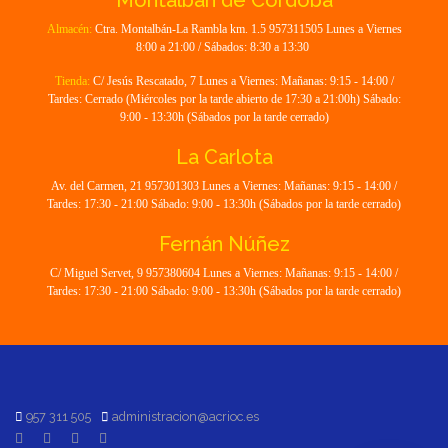
Montalbán de Córdoba
Almacén:
Ctra. Montalbán-La Rambla km. 1.5 957311505 Lunes a Viernes
8:00 a 21:00 / Sábados: 8:30 a 13:30
Tienda:
C/ Jesús Rescatado, 7 Lunes a Viernes: Mañanas: 9:15 - 14:00 /
Tardes: Cerrado (Miércoles por la tarde abierto de 17:30 a 21:00h) Sábado:
9:00 - 13:30h (Sábados por la tarde cerrado)
La Carlota
Av. del Carmen, 21 957301303 Lunes a Viernes: Mañanas: 9:15 - 14:00 /
Tardes: 17:30 - 21:00 Sábado: 9:00 - 13:30h (Sábados por la tarde cerrado)
Fernán Núñez
C/ Miguel Servet, 9 957380604 Lunes a Viernes: Mañanas: 9:15 - 14:00 /
Tardes: 17:30 - 21:00 Sábado: 9:00 - 13:30h (Sábados por la tarde cerrado)
957 311 505
administracion@acrioc.es