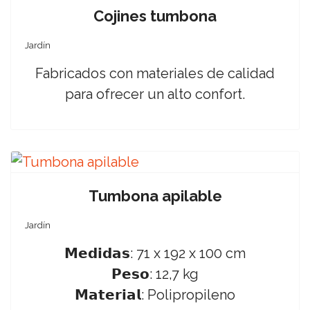
Cojines tumbona
Jardín
Fabricados con materiales de calidad
para ofrecer un alto confort.
Tumbona apilable
Jardín
𝗠𝗲𝗱𝗶𝗱𝗮𝘀: 71 x 192 x 100 cm
𝗣𝗲𝘀𝗼: 12,7 kg
𝗠𝗮𝘁𝗲𝗿𝗶𝗮𝗹: Polipropileno