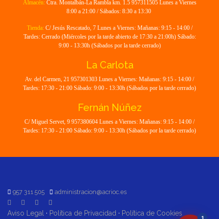
Almacén:
Ctra. Montalbán-La Rambla km. 1.5 957311505 Lunes a Viernes
8:00 a 21:00 / Sábados: 8:30 a 13:30
Tienda:
C/ Jesús Rescatado, 7 Lunes a Viernes: Mañanas: 9:15 - 14:00 /
Tardes: Cerrado (Miércoles por la tarde abierto de 17:30 a 21:00h) Sábado:
9:00 - 13:30h (Sábados por la tarde cerrado)
La Carlota
Av. del Carmen, 21 957301303 Lunes a Viernes: Mañanas: 9:15 - 14:00 /
Tardes: 17:30 - 21:00 Sábado: 9:00 - 13:30h (Sábados por la tarde cerrado)
Fernán Núñez
C/ Miguel Servet, 9 957380604 Lunes a Viernes: Mañanas: 9:15 - 14:00 /
Tardes: 17:30 - 21:00 Sábado: 9:00 - 13:30h (Sábados por la tarde cerrado)
957 311 505
administracion@acrioc.es
Aviso Legal
·
Política de Privacidad
·
Política de Cookies
1