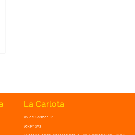
a
La Carlota
Av. del Carmen, 21
957301303