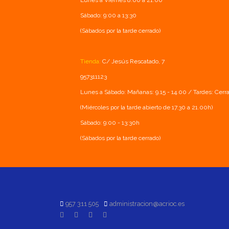
Lunes a Viernes 8:00 a 21:00
Sábado: 9:00 a 13:30
(Sábados por la tarde cerrado)
Tienda:
C/ Jesús Rescatado, 7
957311123
Lunes a Sábado: Mañanas: 9.15 - 14.00 / Tardes: Cerr
(Miércoles por la tarde abierto de 17.30 a 21.00h)
Sábado: 9:00 - 13:30h
(Sábados por la tarde cerrado)
957 311 505
administracion@acrioc.es