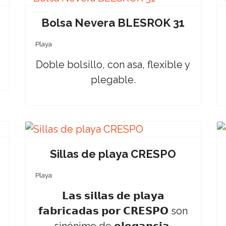
Bolsa Nevera BLESROK 31
Playa
Doble bolsillo, con asa, flexible y
plegable.
Sillas de playa CRESPO
Playa
𝗟𝗮𝘀 𝘀𝗶𝗹𝗹𝗮𝘀 𝗱𝗲 𝗽𝗹𝗮𝘆𝗮
𝗳𝗮𝗯𝗿𝗶𝗰𝗮𝗱𝗮𝘀 𝗽𝗼𝗿 𝗖𝗥𝗘𝗦𝗣𝗢 son