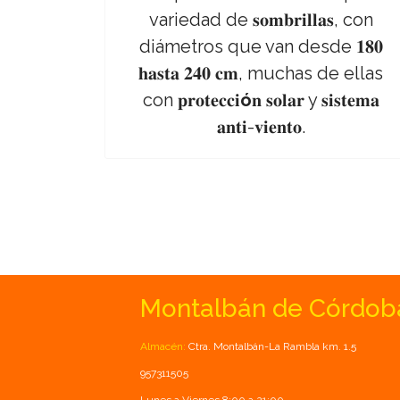
variedad de 𝐬𝐨𝐦𝐛𝐫𝐢𝐥𝐥𝐚𝐬, con
diámetros que van desde 𝟏𝟖𝟎
𝐡𝐚𝐬𝐭𝐚 𝟐𝟒𝟎 𝐜𝐦, muchas de ellas
con 𝐩𝐫𝐨𝐭𝐞𝐜𝐜𝐢
ó
𝐧 𝐬𝐨𝐥𝐚𝐫 y 𝐬𝐢𝐬𝐭𝐞𝐦𝐚
𝐚𝐧𝐭𝐢-𝐯𝐢𝐞𝐧𝐭𝐨.
Montalbán de Córdob
Almacén:
Ctra. Montalbán-La Rambla km. 1.5
957311505