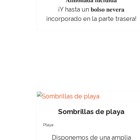
𝐀𝐥𝐦𝐨𝐡𝐚𝐝𝐚 𝐢𝐧𝐜𝐥𝐮𝐢𝐝𝐚
¡Y hasta un 𝐛𝐨𝐥𝐬𝐨 𝐧𝐞𝐯𝐞𝐫𝐚
incorporado en la parte trasera!
Sombrillas de playa
Playa
Disponemos de una amplia