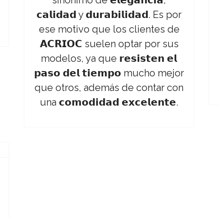
sinónimo de 𝗲𝗹𝗲𝗴𝗮𝗻𝗰𝗶𝗮,
𝗰𝗮𝗹𝗶𝗱𝗮𝗱 y 𝗱𝘂𝗿𝗮𝗯𝗶𝗹𝗶𝗱𝗮𝗱. Es por
ese motivo que los clientes de
𝗔𝗖𝗥𝗜𝗢𝗖 suelen optar por sus
modelos, ya que 𝗿𝗲𝘀𝗶𝘀𝘁𝗲𝗻 𝗲𝗹
𝗽𝗮𝘀𝗼 𝗱𝗲𝗹 𝘁𝗶𝗲𝗺𝗽𝗼 mucho mejor
que otros, además de contar con
una 𝗰𝗼𝗺𝗼𝗱𝗶𝗱𝗮𝗱 𝗲𝘅𝗰𝗲𝗹𝗲𝗻𝘁𝗲.