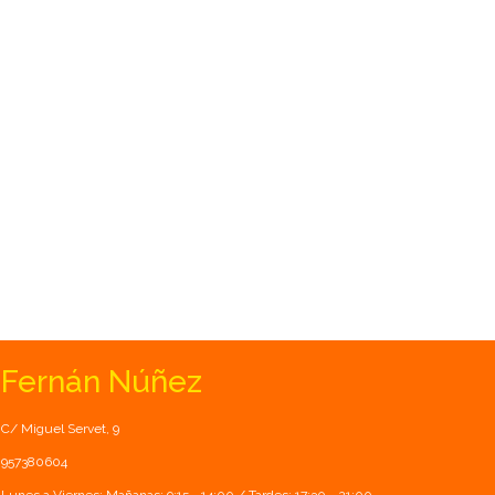
Fernán Núñez
C/ Miguel Servet, 9
957380604