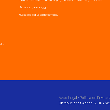
Lunes a Viernes: Mañanas: 9:15 - 14:00 / Tardes: 17.30 - 21.00
Sábados: 9:00 - 13:30h
(Sábados por la tarde cerrado)
ado
Aviso Legal
·
Política de Privaci
Distribuciones Acrioc SL © 202