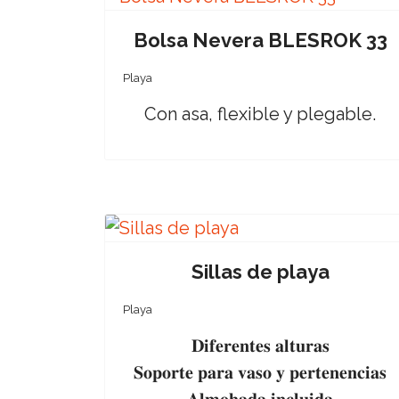
Bolsa Nevera BLESROK 33
Playa
Con asa, flexible y plegable.
Sillas de playa
Playa
𝐃𝐢𝐟𝐞𝐫𝐞𝐧𝐭𝐞𝐬 𝐚𝐥𝐭𝐮𝐫𝐚𝐬
𝐒𝐨𝐩𝐨𝐫𝐭𝐞 𝐩𝐚𝐫𝐚 𝐯𝐚𝐬𝐨 𝐲 𝐩𝐞𝐫𝐭𝐞𝐧𝐞𝐧𝐜𝐢𝐚𝐬